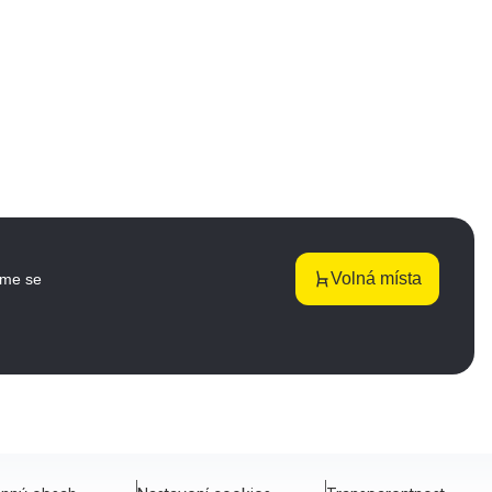
Volná místa
jme se