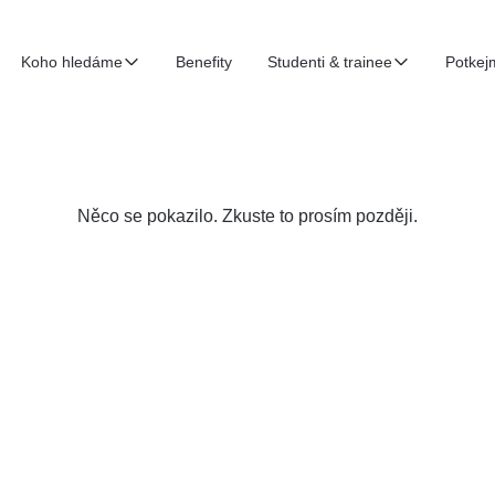
Koho hledáme
Benefity
Studenti & trainee
Potkej
Něco se pokazilo. Zkuste to prosím později.