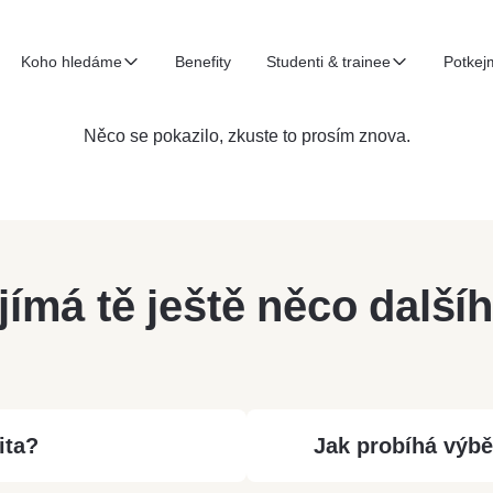
Koho hledáme
Benefity
Studenti & trainee
Potkej
Něco se pokazilo, zkuste to prosím znova.
jímá tě ještě něco další
ita?
Jak probíhá výb