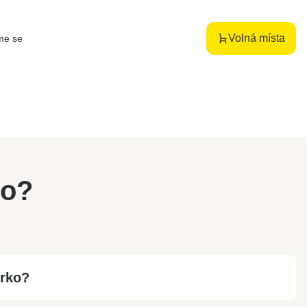
Volná místa
me se
ho?
ěrko?