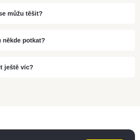
 se můžu těšit?
 někde potkat?
 ještě víc?