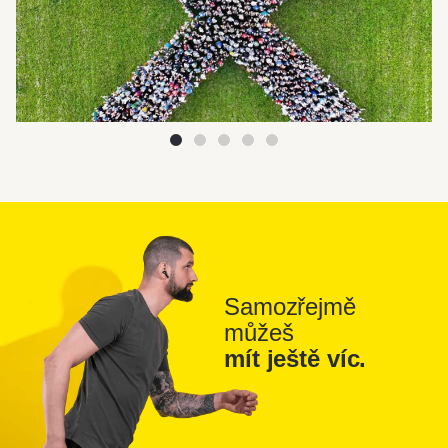
Samozřejmě
můžeš
mít ještě víc.