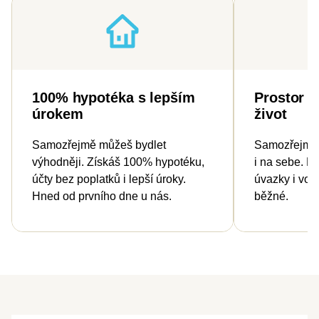
100% hypotéka s lepším
Prostor p
úrokem
život
Samozřejmě můžeš bydlet
Samozřejmě 
výhodněji. Získáš 100% hypotéku,
i na sebe. H
účty bez poplatků i lepší úroky.
úvazky i vol
Hned od prvního dne u nás.
běžné.