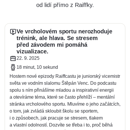
od lidí přímo z Raiffky.
Ve vrcholovém sportu nerozhoduje
trénink, ale hlava. Se stresem
před závodem mi pomáhá
vizualizace.
22. 9. 2025
18 minut, 10 sekund
Hostem nové epizody Raiffcastu je juniorský vicemistr
světa ve vodním slalomu Štěpán Venc. Do podcastu
spolu s ním přinášíme mladou a inspirativní energii
a otevíráme téma, které se často přehlíží – mentální
stránka vrcholového sportu. Mluvíme o jeho začátcích,
o tom, jak zvládá skloubit školu se sportem,
i o způsobech, jak pracuje se stresem, tlakem
a vlastní odolností. Dozvíte se třeba i to, proč běhá