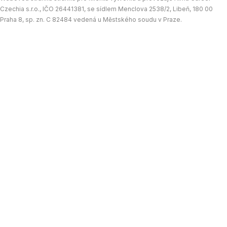
Czechia s.r.o., IČO 26441381, se sídlem Menclova 2538/2, Libeň, 180 00
Praha 8, sp. zn. C 82484 vedená u Městského soudu v Praze.