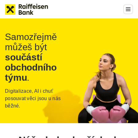
Samozřejmě
můžeš být
součástí
obchodního
týmu
.
Digitalizace, AI i chuť
posouvat věci jsou u nás
běžné.