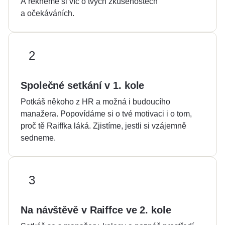
A řekneme si víc o tvých zkušenostech
a očekáváních.
2
Společné setkání v 1. kole
Potkáš někoho z HR a možná i budoucího
manažera. Popovídáme si o tvé motivaci i o tom,
proč tě Raiffka láká. Zjistíme, jestli si vzájemně
sedneme.
3
Na návštěvě v Raiffce ve 2. kole