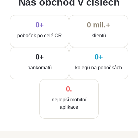
Náš obchod v číslech
0
+
0
mil.+
poboček po celé ČR
klientů
0
+
0
+
bankomatů
kolegů na pobočkách
0
.
nejlepší mobilní
aplikace