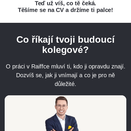
Teď už víš, co tě čeká.
Těšíme se na CV a držíme ti palce!
Co říkají tvoji budoucí
kolegové?
O práci v Raiffce mluví ti, kdo ji opravdu znají.
Dozvíš se, jak ji vnímají a co je pro ně
důležité.